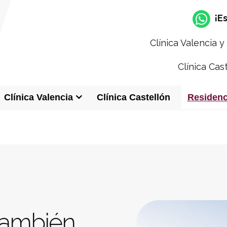
¡E
Clínica Valencia 
Clínica Cas
RESIDENCIA NO-A · FINCA BENAMIL
Clínica Valencia
Clínica Castellón
Residenc
DESCUBRE FINCA BENAMIL
onde volver a empez
cia de NO-A Psicología en un entorno pen
recuperación y el bienestar.
también