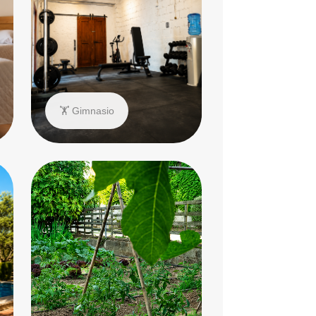
🏋️ Gimnasio