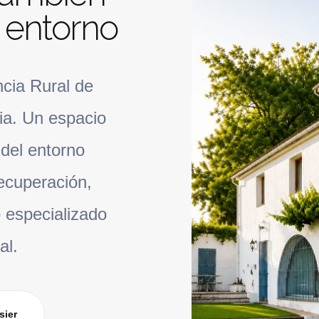
 entorno
ncia Rural de
ia. Un espacio
del entorno
recuperación,
 especializado
al.
sier