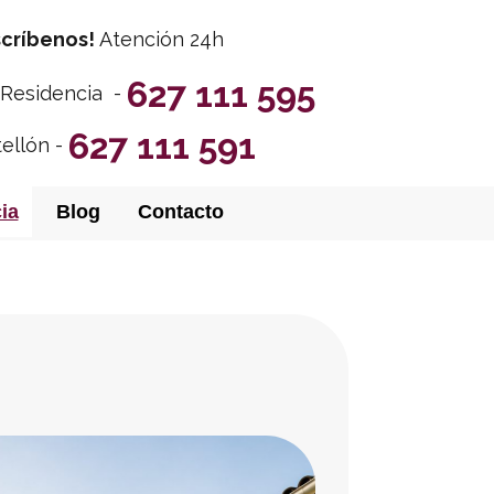
scríbenos!
Atención 24h
627 111 595
y Residencia -
627 111 591
tellón -
ia
Blog
Contacto
ar
sado para la