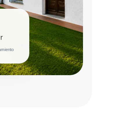
r
amiento