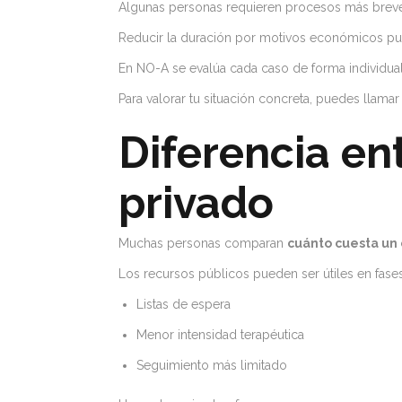
Algunas personas requieren procesos más breves
Reducir la duración por motivos económicos p
En NO-A se evalúa cada caso de forma individual 
Para valorar tu situación concreta, puedes llamar
Diferencia en
privado
Muchas personas comparan
cuánto cuesta un 
Los recursos públicos pueden ser útiles en fases 
Listas de espera
Menor intensidad terapéutica
Seguimiento más limitado