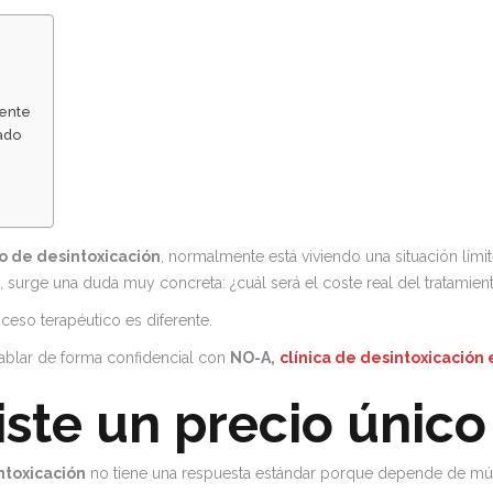
mente
ado
o de desintoxicación
, normalmente está viviendo una situación límit
 surge una duda muy concreta: ¿cuál será el coste real del tratamien
oceso terapéutico es diferente.
hablar de forma confidencial con
NO-A,
clínica de desintoxicación 
iste un precio único
ntoxicación
no tiene una respuesta estándar porque depende de múlti