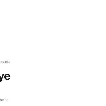
ecaída.
ye
nción.