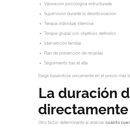
Valoración psicológica estructurada
Supervisión durante la desintoxicación
Terapia individual intensiva
Terapia grupal con objetivos definidos
Intervención familiar
Plan de prevención de recaídas
Seguimiento tras el alta
Elegir basándose únicamente en el precio más b
La duración d
directamente
Otro factor determinante al analizar
cuánto cues