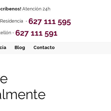
scríbenos!
Atención 24h
627 111 595
y Residencia -
627 111 591
tellón -
cia
Blog
Contacto
de
almente