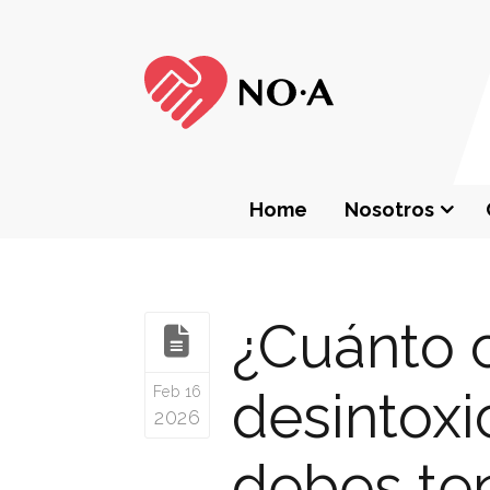
Home
Nosotros
¿Cuánto 
desintox
Feb 16
2026
debes te