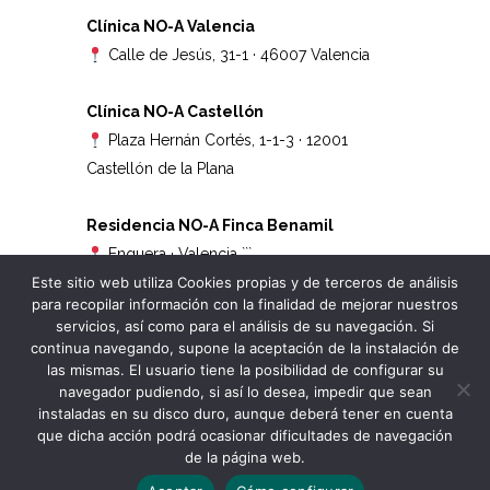
Clínica NO-A Valencia
Calle de Jesús, 31-1 · 46007 Valencia
Clínica NO-A Castellón
Plaza Hernán Cortés, 1-1-3 · 12001
Castellón de la Plana
Residencia NO-A Finca Benamil
Enguera · Valencia
```
Este sitio web utiliza Cookies propias y de terceros de análisis
para recopilar información con la finalidad de mejorar nuestros
servicios, así como para el análisis de su navegación. Si
continua navegando, supone la aceptación de la instalación de
las mismas. El usuario tiene la posibilidad de configurar su
navegador pudiendo, si así lo desea, impedir que sean
instaladas en su disco duro, aunque deberá tener en cuenta
que dicha acción podrá ocasionar dificultades de navegación
Copyright © 2022 - 2026 No-A - All Rights Reserved
de la página web.