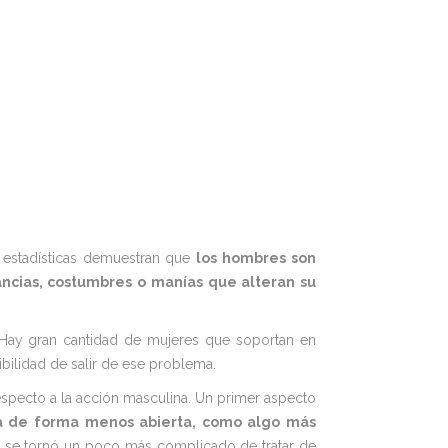
 estadísticas demuestran que
los hombres son
ncias, costumbres o manías que alteran su
 Hay gran cantidad de mujeres que soportan en
ibilidad de salir de ese problema.
respecto a la acción masculina. Un primer aspecto
iva de forma menos abierta, como algo más
r, se tornó un poco más complicado de tratar de