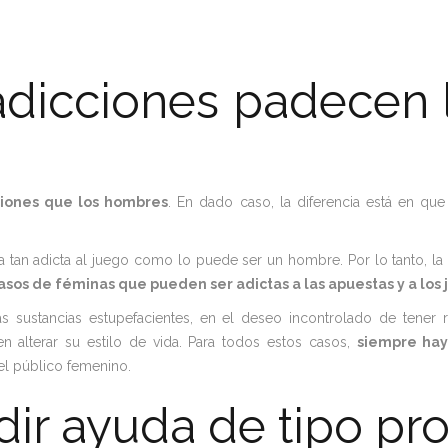
adicciones padecen 
iones que los hombres
. En dado caso, la diferencia está en qu
tan adicta al juego como lo puede ser un hombre. Por lo tanto, la
asos de féminas que pueden ser adictas a las apuestas y a los 
 sustancias estupefacientes, en el deseo incontrolado de tener r
alterar su estilo de vida. Para todos estos casos,
siempre hay
el público femenino.
dir ayuda de tipo pr