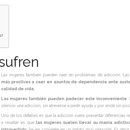
s?
sufren
Las mujeres también pueden caer en problemas de adicción. Las
más proclives a caer en asuntos de dependencia ante susta
calidad de vida.
Las mujeres también pueden padecer este inconveniente
.
silencio una adicción, sin atreverse a pedir ayuda y por ende sin pos
Uno de los detalles es que la adicción suele presentar diferencias 
a resaltar es que
las mujeres suelen llevar su manía adict
introvertido
. Se les convierte en un hábito muy personal. Es deci