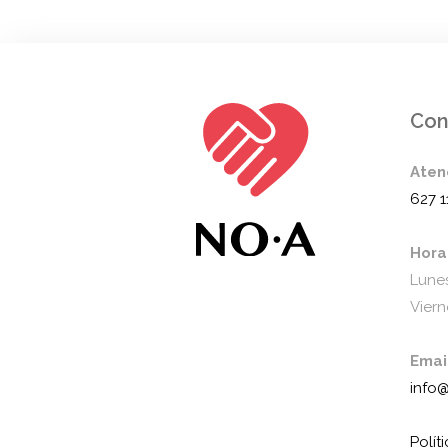
Con
Aten
627 1
Hora
Lunes
Viern
Emai
info
Polít