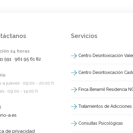
táctanos
Servicios
ción 24 horas
Centro Desintoxicación Vale
11 591
·
961 95 61 82
Centro Desintoxicación Cast
rio
 a jueves · 09:00 - 20:00 h
Finca Benamil Residencia N
es · 09:00 - 14:00 h
Tratamientos de Adicciones
l
@no-a.es
Consultas Psicológicas
ica de privacidad