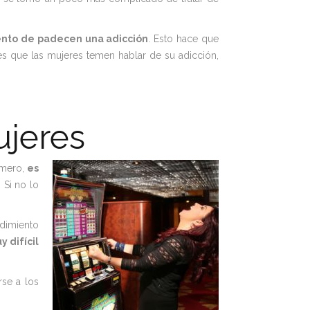
ento de padecen una adicción
. Esto hace que
s que las mujeres temen hablar de su adicción,
ujeres
imero,
es
 Si no lo
dimiento
y difícil
se a los