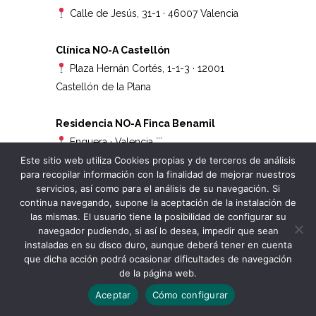
Calle de Jesús, 31-1 · 46007 Valencia
Clínica NO-A Castellón
Plaza Hernán Cortés, 1-1-3 · 12001
Castellón de la Plana
Residencia NO-A Finca Benamil
Enguera · Valencia
```
Este sitio web utiliza Cookies propias y de terceros de análisis
para recopilar información con la finalidad de mejorar nuestros
servicios, así como para el análisis de su navegación. Si
continua navegando, supone la aceptación de la instalación de
las mismas. El usuario tiene la posibilidad de configurar su
navegador pudiendo, si así lo desea, impedir que sean
instaladas en su disco duro, aunque deberá tener en cuenta
Copyright © 2022 - 2026 No-A - All Rights Reserved
que dicha acción podrá ocasionar dificultades de navegación
de la página web.
Hablemos ahora
Aceptar
Cómo configurar